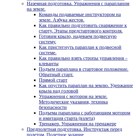
Наземная подготовка. Упражнения с парапланом
на земле.
Команды подаваемые инструктором на
земле. Азбука жестов.
Как правильно подготовить снаряжение к
старту. Этапы предстартового контроля.
Готовим крыло, надеваем подвесную
систему.
Как пристегнуть параплан к подвесной
системе.
Как правильно взять стропы управления –
клеванты
Подъем параплана в стартовое положение.
Обратный старт.
Прямой старт
Как опустить параплан на землю. Удержание
крыла над головой
Упражнения с мотором на земле.
Методические указания, техника
безопасности
Подъема параплана с работающим мотором
и имитация старта (взлета)
Тренажер. Упражнения на тренажере
Предполетная подготовка. Инструктаж перед
полетом. Полетное задание