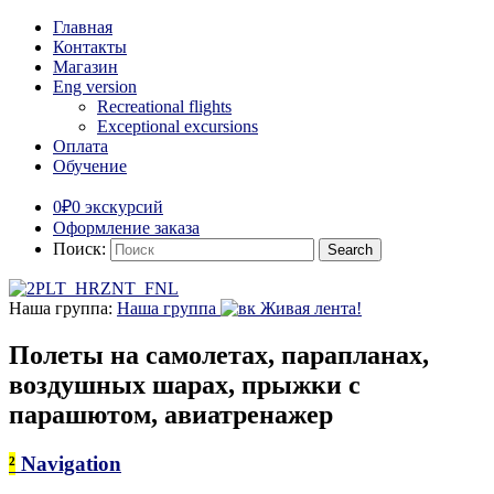
Главная
Контакты
Магазин
Eng version
Recreational flights
Exceptional excursions
Оплата
Обучение
0₽
0 экскурсий
Оформление заказа
Поиск:
Наша группа:
Наша группа
Живая лента!
Полеты на самолетах, парапланах,
воздушных шарах, прыжки с
парашютом, авиатренажер
²
Navigation