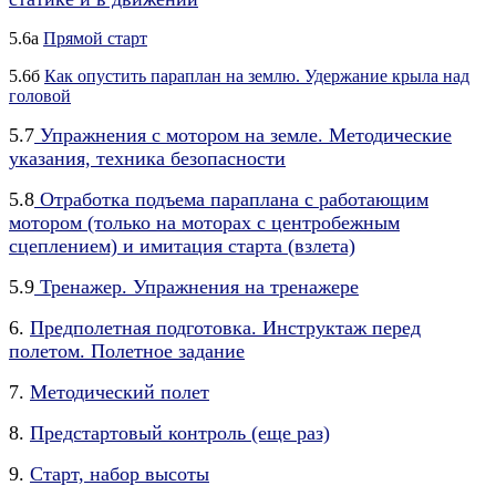
5.6а
Прямой старт
5.6б
Как опустить параплан на землю. Удержание крыла над
головой
5.
7
Упражнения с мотором на земле. Методические
указания, техника безопасности
5.
8
Отработка подъема параплана с работающим
мотором (только на моторах с центробежным
сцеплением) и имитация старта (взлета)
5.
9
Тренажер. Упражнения на тренажере
6.
Предполетная подготовка. Инструктаж перед
полетом. Полетное задание
7.
Методический полет
8.
Предстартовый контроль (еще раз)
9.
Старт, набор высоты