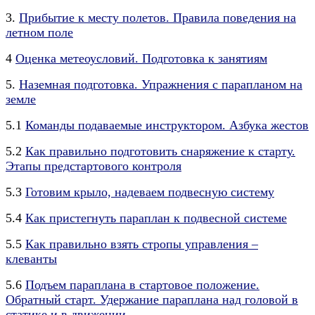
3.
Прибытие к месту полетов. Правила поведения на
летном поле
4
Оценка метеоусловий. Подготовка к занятиям
5.
Наземная подготовка. Упражнения с парапланом на
земле
5.1
Команды подаваемые инструктором. Азбука жестов
5.2
Как правильно подготовить снаряжение к старту.
Этапы предстартового контроля
5.3
Готовим крыло, надеваем подвесную систему
5.4
Как пристегнуть параплан к подвесной системе
5.5
Как правильно взять стропы управления –
клеванты
5.6
Подъем параплана в стартовое положение.
Обратный старт. Удержание параплана над головой в
статике и в движении