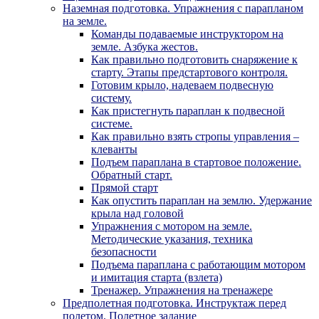
Наземная подготовка. Упражнения с парапланом
на земле.
Команды подаваемые инструктором на
земле. Азбука жестов.
Как правильно подготовить снаряжение к
старту. Этапы предстартового контроля.
Готовим крыло, надеваем подвесную
систему.
Как пристегнуть параплан к подвесной
системе.
Как правильно взять стропы управления –
клеванты
Подъем параплана в стартовое положение.
Обратный старт.
Прямой старт
Как опустить параплан на землю. Удержание
крыла над головой
Упражнения с мотором на земле.
Методические указания, техника
безопасности
Подъема параплана с работающим мотором
и имитация старта (взлета)
Тренажер. Упражнения на тренажере
Предполетная подготовка. Инструктаж перед
полетом. Полетное задание