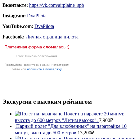
Вконтакте:
https://vk.com/airplaine_spb
Instagram:
DvaPilota
YouTube.com:
DvaPilota
Facebook:
Личная страница пилота
Экскурсии с высоким рейтингом
Полет на паралете 20 минут,
высота до 600 метров "Летим высоко".
7,900₽
Парный полет "Для влюбленных" на паратрайке 10
минут, высота до 500 метров
13,200₽
Полет на мотопараплане 5 минут