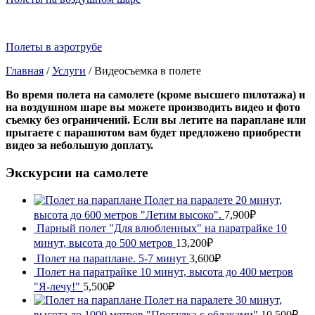
Полеты в аэротрубе
Главная
/
Услуги
/
Видеосъемка в полете
Во время полета на самолете (кроме высшего пилотажа) и
на воздушном шаре вы можете производить видео и фото
съемку без ограничений. Если вы летите на параплане или
прыгаете с парашютом вам будет предложено приобрести
видео за небольшую доплату.
Экскурсии на самолете
Полет на паралете 20 минут,
высота до 600 метров "Летим высоко".
7,900₽
Парный полет "Для влюбленных" на паратрайке 10
минут, высота до 500 метров
13,200₽
Полет на параплане. 5-7 минут
3,600₽
Полет на паратрайке 10 минут, высота до 400 метров
"Я-лечу!"
5,500₽
Полет на паралете 30 минут,
высота до 1000 метров "Прогулка с облаками"
10,500₽