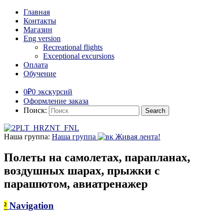
Главная
Контакты
Магазин
Eng version
Recreational flights
Exceptional excursions
Оплата
Обучение
0₽
0 экскурсий
Оформление заказа
Поиск:
Наша группа:
Наша группа
Живая лента!
Полеты на самолетах, парапланах,
воздушных шарах, прыжки с
парашютом, авиатренажер
²
Navigation