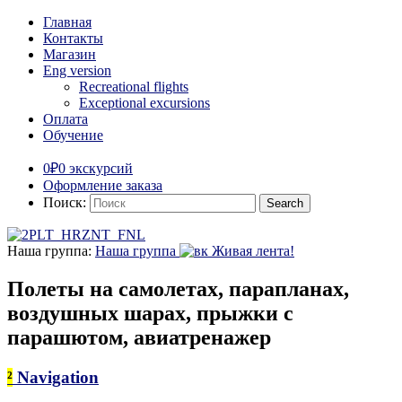
Главная
Контакты
Магазин
Eng version
Recreational flights
Exceptional excursions
Оплата
Обучение
0₽
0 экскурсий
Оформление заказа
Поиск:
Наша группа:
Наша группа
Живая лента!
Полеты на самолетах, парапланах,
воздушных шарах, прыжки с
парашютом, авиатренажер
²
Navigation