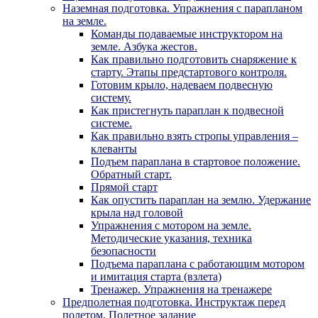
Наземная подготовка. Упражнения с парапланом
на земле.
Команды подаваемые инструктором на
земле. Азбука жестов.
Как правильно подготовить снаряжение к
старту. Этапы предстартового контроля.
Готовим крыло, надеваем подвесную
систему.
Как пристегнуть параплан к подвесной
системе.
Как правильно взять стропы управления –
клеванты
Подъем параплана в стартовое положение.
Обратный старт.
Прямой старт
Как опустить параплан на землю. Удержание
крыла над головой
Упражнения с мотором на земле.
Методические указания, техника
безопасности
Подъема параплана с работающим мотором
и имитация старта (взлета)
Тренажер. Упражнения на тренажере
Предполетная подготовка. Инструктаж перед
полетом. Полетное задание