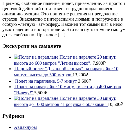
Прыжок, свободное падение, полет, приземление. За простой
цепочкой действий стоит квест и трудно поддающиеся
описанию эмоции. Это принятие решения и преодоление
страхов. Знакомство с интересными людьми и погружение в
особую «летную» атмосферу. Наконец тот самый шаг в небо,
ужас падения и восторг полета. Это ваш путь от «я не смогу»
до «я свободен». Прыжок с […]
Экскурсии на самолете
Полет на паралете 20 минут,
высота до 600 метров "Летим высоко".
7,900₽
Парный полет "Для влюбленных" на паратрайке 10
минут, высота до 500 метров
13,200₽
Полет на параплане. 5-7 минут
3,600₽
Полет на паратрайке 10 минут, высота до 400 метров
"Я-лечу!"
5,500₽
Полет на паралете 30 минут,
высота до 1000 метров "Прогулка с облаками"
10,500₽
Рубрики
Авиаклубы