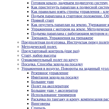
Готовим крыло, надеваем подвесную систему.
Как пристегнуть параплан к подвесной систем
Как правильно взять стропы управления – кл
Подъем параплана в стартовое положение. Об
Прямой старт
Как опустить параплан на землю. Удержание 
Упражнения с мотором на земле. Методически
Подъема параплана с работающим мотором и и
Тренажер. Упражнения на тренажере
Предполетная подготовка. Инструктаж перед полет
Методический полет.
Предстартовый контроль (еще раз)
Старт, набор высоты
Ознакомительный полет по кругу
Посадка. Способы захода на посадку
Упражнения в воздухе. Повороты на заданный угол
Резервное управление
Имитация захода на посадку
Большие уши
Полет на акселераторе
Большие уши + акселератор
Использование триммеров
Раскачка по тангажу и крену, компенсация ра
Винговеры
Спираль