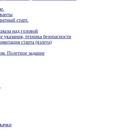
е.
еванты
ратный старт.
крыла над головой
е указания, техника безопасности
митация старта (взлета)
ом. Полетное задание
.
скачки