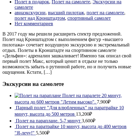
Полет в подарок
,
Полет на самолете
,
Экскурсии на
самолете
авиаэкскурсии
,
высший пилотаж
,
полет на самолете
,
полет над Кронштадтом
,
спортивный самолет
Нет комментариев
В 2017 году мы решили расширить спектр предложений.
Полет над Кронштадтом с выполнением фигур «высшего
пилотажа» сочетает воздушную экскурсию и экстремальный
отдых. Полеты в Кронштадте на спортивном самолете
«Дельфин»: адреналин зашкаливает! Именно так описал свой
первый полет Макс, который ценит в отдыхе не только
возможность забыть о рутинной работе, но и получить новые
ощущения. Кстати, […]
Экскурсии на самолете
Полет на паралете 20 минут,
высота до 600 метров "Летим высоко".
7,900₽
Парный полет "Для влюбленных" на паратрайке 10
минут, высота до 500 метров
13,200₽
Полет на параплане. 5-7 минут
3,600₽
Полет на паратрайке 10 минут, высота до 400 метров
"Я-лечу!"
5,500₽