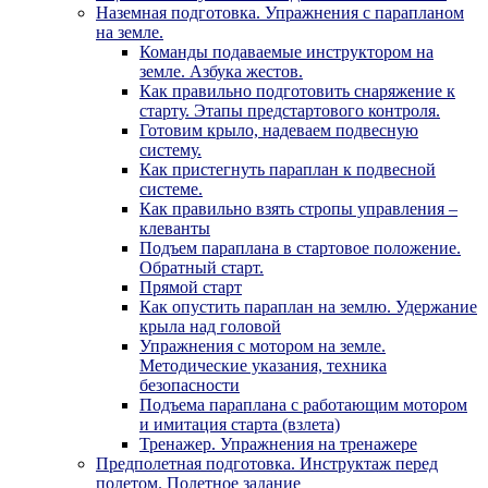
Наземная подготовка. Упражнения с парапланом
на земле.
Команды подаваемые инструктором на
земле. Азбука жестов.
Как правильно подготовить снаряжение к
старту. Этапы предстартового контроля.
Готовим крыло, надеваем подвесную
систему.
Как пристегнуть параплан к подвесной
системе.
Как правильно взять стропы управления –
клеванты
Подъем параплана в стартовое положение.
Обратный старт.
Прямой старт
Как опустить параплан на землю. Удержание
крыла над головой
Упражнения с мотором на земле.
Методические указания, техника
безопасности
Подъема параплана с работающим мотором
и имитация старта (взлета)
Тренажер. Упражнения на тренажере
Предполетная подготовка. Инструктаж перед
полетом. Полетное задание