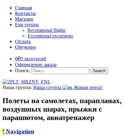
Главная
Контакты
Магазин
Eng version
Recreational flights
Exceptional excursions
Оплата
Обучение
0₽
0 экскурсий
Оформление заказа
Поиск:
Наша группа:
Наша группа
Живая лента!
Полеты на самолетах, парапланах,
воздушных шарах, прыжки с
парашютом, авиатренажер
²
Navigation