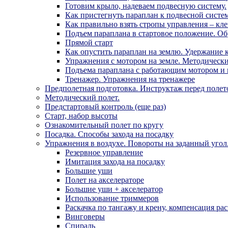
Готовим крыло, надеваем подвесную систему.
Как пристегнуть параплан к подвесной систем
Как правильно взять стропы управления – кл
Подъем параплана в стартовое положение. Об
Прямой старт
Как опустить параплан на землю. Удержание 
Упражнения с мотором на земле. Методически
Подъема параплана с работающим мотором и и
Тренажер. Упражнения на тренажере
Предполетная подготовка. Инструктаж перед полет
Методический полет.
Предстартовый контроль (еще раз)
Старт, набор высоты
Ознакомительный полет по кругу
Посадка. Способы захода на посадку
Упражнения в воздухе. Повороты на заданный угол
Резервное управление
Имитация захода на посадку
Большие уши
Полет на акселераторе
Большие уши + акселератор
Использование триммеров
Раскачка по тангажу и крену, компенсация ра
Винговеры
Спираль