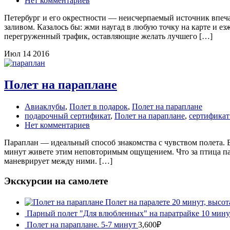
Нет комментариев
Петербург и его окрестности — неисчерпаемый источник впеча
заливом. Казалось бы: жми наугад в любую точку на карте и ез
перегруженный трафик, оставляющие желать лучшего […]
Июл
14
2016
Полет на параплане
Авиаклубы
,
Полет в подарок
,
Полет на параплане
подарочный сертификат
,
Полет на параплане
,
сертификат
Нет комментариев
Параплан — идеальный способ знакомства с чувством полета. В
минут живете этим неповторимым ощущением. Что за птица пар
маневрирует между ними. […]
Экскурсии на самолете
Полет на паралете 20 минут, высот
Парный полет "Для влюбленных" на паратрайке 10 минут
Полет на параплане. 5-7 минут
3,600₽