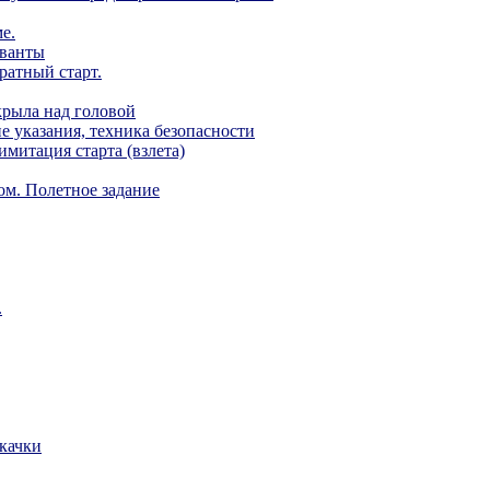
е.
еванты
ратный старт.
крыла над головой
е указания, техника безопасности
митация старта (взлета)
ом. Полетное задание
.
скачки