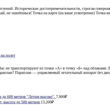
тлений. Исторические достопримечательности, строгая северная
жай, не ошибешься! Точка на карте (на ваше усмотрение) Точка в
 на полет
ас не транспортируют из точки «А» в точку «Б» над облаками. 
аплан? Параплан — управляемый летательный аппарат без двига
а до 600 метров "Летим высоко".
7,900₽
, высота до 500 метров
13,200₽