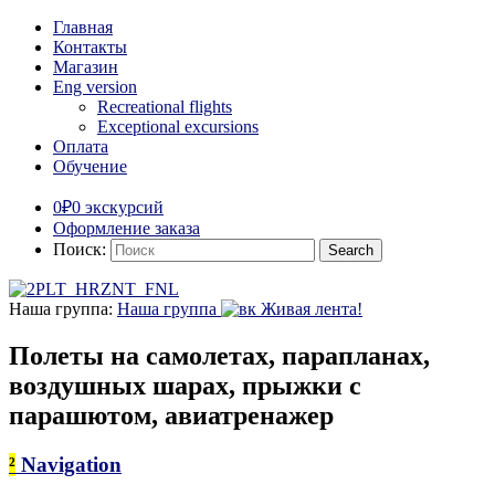
Главная
Контакты
Магазин
Eng version
Recreational flights
Exceptional excursions
Оплата
Обучение
0₽
0 экскурсий
Оформление заказа
Поиск:
Наша группа:
Наша группа
Живая лента!
Полеты на самолетах, парапланах,
воздушных шарах, прыжки с
парашютом, авиатренажер
²
Navigation