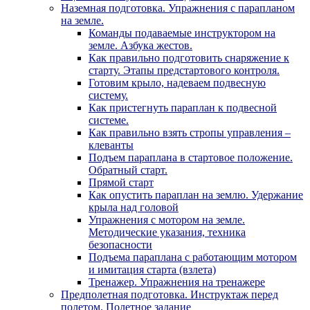
Наземная подготовка. Упражнения с парапланом
на земле.
Команды подаваемые инструктором на
земле. Азбука жестов.
Как правильно подготовить снаряжение к
старту. Этапы предстартового контроля.
Готовим крыло, надеваем подвесную
систему.
Как пристегнуть параплан к подвесной
системе.
Как правильно взять стропы управления –
клеванты
Подъем параплана в стартовое положение.
Обратный старт.
Прямой старт
Как опустить параплан на землю. Удержание
крыла над головой
Упражнения с мотором на земле.
Методические указания, техника
безопасности
Подъема параплана с работающим мотором
и имитация старта (взлета)
Тренажер. Упражнения на тренажере
Предполетная подготовка. Инструктаж перед
полетом. Полетное задание