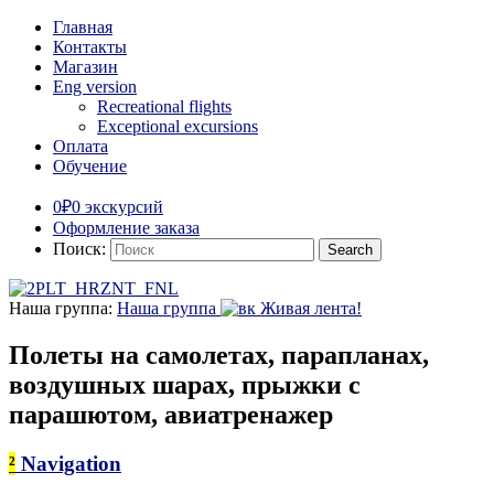
Главная
Контакты
Магазин
Eng version
Recreational flights
Exceptional excursions
Оплата
Обучение
0₽
0 экскурсий
Оформление заказа
Поиск:
Наша группа:
Наша группа
Живая лента!
Полеты на самолетах, парапланах,
воздушных шарах, прыжки с
парашютом, авиатренажер
²
Navigation