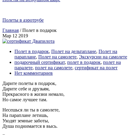
Полеты в аэротрубе
Главная
/
Полет в подарок
Мар
12
2019
Полет в подарок
,
Полет на дельтаплане
,
Полет на
параплане
,
Полет на самолете
,
Экскурсии на самолете
подарочный сертификат
,
полет в подарок
,
полет на
паралете
,
полет на самолете
,
сертификат на полет
Нет комментариев
Дарите полеты в подарок,
Дарите себе и друзьям,
Прекрасного в жизни немало,
Но самое лучшее там.
Несешься ли ты в самолете,
На параплане летишь,
Уходят земные заботы,
Душа поднимается в высь.