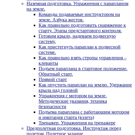
Наземная подготовка. Упражнения с парапланом
на земле.
Команды подаваемые инструктором на
земле. Азбука жестов.
Как правильно подготовить снаряжение к
старту. Этапы предстартового контроля.
Готовим крыло, надеваем подвесную
систему.
Как пристегнуть параплан к подвесной
системе.
Как правильно взять стропы управления –
клеванты
Подъем параплана в стартовое положение.
Обратный старт.
Прямой старт
Как опустить параплан на землю. Удержание
крыла над головой
Упражнения с мотором на земле.
Методические указания, техника
безопасности
Подъема параплана с работающим мотором
и имитация старта (взлета)
Тренажер. Упражнения на тренажере
Предполетная подготовка. Инструктаж перед
полетом. Полетное задание