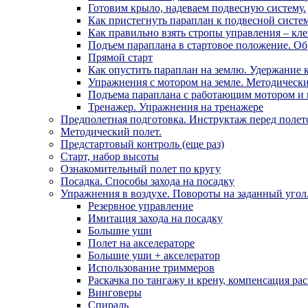
Готовим крыло, надеваем подвесную систему.
Как пристегнуть параплан к подвесной систем
Как правильно взять стропы управления – кл
Подъем параплана в стартовое положение. Об
Прямой старт
Как опустить параплан на землю. Удержание 
Упражнения с мотором на земле. Методически
Подъема параплана с работающим мотором и и
Тренажер. Упражнения на тренажере
Предполетная подготовка. Инструктаж перед полет
Методический полет.
Предстартовый контроль (еще раз)
Старт, набор высоты
Ознакомительный полет по кругу
Посадка. Способы захода на посадку
Упражнения в воздухе. Повороты на заданный угол
Резервное управление
Имитация захода на посадку
Большие уши
Полет на акселераторе
Большие уши + акселератор
Использование триммеров
Раскачка по тангажу и крену, компенсация ра
Винговеры
Спираль