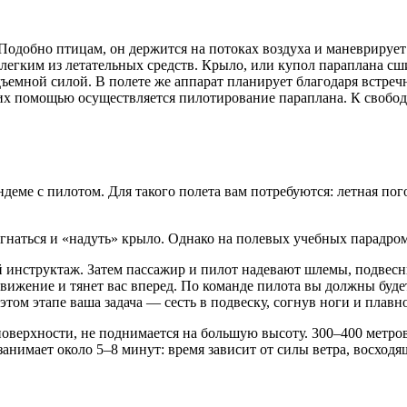
Подобно птицам, он держится на потоках воздуха и маневрируе
 легким из летательных средств. Крыло, или купол параплана с
подъемной силой. В полете же аппарат планирует благодаря вст
с их помощью осуществляется пилотирование параплана. К своб
еме с пилотом. Для такого полета вам потребуются: летная пого
огнаться и «надуть» крыло. Однако на полевых учебных парадро
 инструктаж. Затем пассажир и пилот надевают шлемы, подвесны
 движение и тянет вас вперед. По команде пилота вы должны буде
 этом этапе ваша задача — сесть в подвеску, согнув ноги и плавн
оверхности, не поднимается на большую высоту. 300–400 метров
занимает около 5–8 минут: время зависит от силы ветра, восход