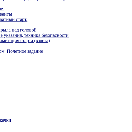
е.
еванты
ратный старт.
крыла над головой
е указания, техника безопасности
митация старта (взлета)
ом. Полетное задание
.
скачки