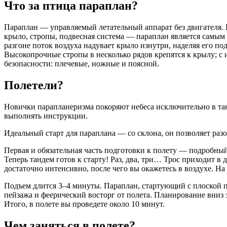
Что за птица параплан?
Параплан — управляемый летательный аппарат без двигателя. 
крыло, стропы, подвесная система — параплан является самым
разгоне поток воздуха надувает крыло изнутри, наделяя его 
Высокопрочные стропы в несколько рядов крепятся к крылу; 
безопасности: плечевые, ножные и поясной.
Полетели?
Новички парапланеризма покоряют небеса исключительно в танд
выполнять инструкции.
Идеальный старт для параплана — со склона, он позволяет раз
Первая и обязательная часть подготовки к полету — подробный
Теперь тандем готов к старту! Раз, два, три… Трос приходит в
достаточно интенсивно, после чего вы окажетесь в воздухе. На
Подъем длится 3–4 минуты. Параплан, стартующий с плоской п
пейзажа и феерический восторг от полета. Планирование вниз 
Итого, в полете вы проведете около 10 минут.
Чем заняться в полете?