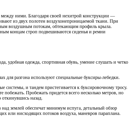
т между ними. Благодаря своей нехитрой конструкции —
шивают из двух полотен воздухонепроницаемой ткани. При
речным воздушным потокам, обтекающим профиль крыла.
одным концам строп подвешиваются сиденья и ремни
да, удобная одежда, спортивная обувь, умение слушать и четко
мах для разгона используют специальные буксиры-лебедки.
е системы, и тандем пристегивается к буксировочному тросу.
те побежать. Пробежать придется всего несколько метров, но
о откинувшись назад.
 над землей обеспечат минимум испуга, детальный обзор
ящих или нисходящих потоков воздуха, маневров параплана.