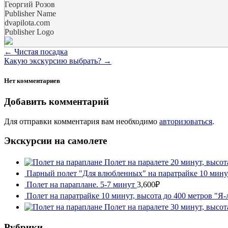
Георгий Розов
Publisher Name
dvapilota.com
Publisher Logo
←
Чистая посадка
Какую экскурсию выбрать?
→
Нет комментариев
Добавить комментарий
Для отправки комментария вам необходимо
авторизоваться
.
Экскурсии на самолете
Полет на паралете 20 минут, высот
Парный полет "Для влюбленных" на паратрайке 10 минут
Полет на параплане. 5-7 минут
3,600₽
Полет на паратрайке 10 минут, высота до 400 метров "Я-
Полет на паралете 30 минут, высот
Рубрики