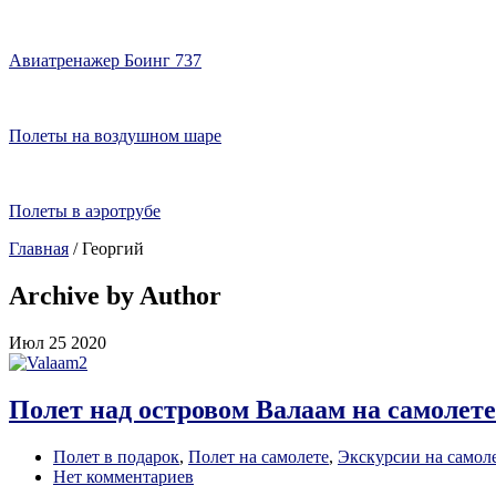
Авиатренажер Боинг 737
Полеты на воздушном шаре
Полеты в аэротрубе
Главная
/
Георгий
Archive by Author
Июл
25
2020
Полет над островом Валаам на самолете
Полет в подарок
,
Полет на самолете
,
Экскурсии на самол
Нет комментариев