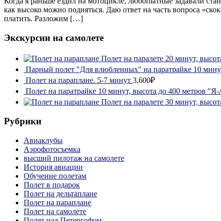
Когда я раньше ездил на мотоцикле, любопытные задавали ста
как высоко можно подняться. Даю ответ на часть вопроса «скок
платить. Разложим […]
Экскурсии на самолете
Полет на паралете 20 минут, высот
Парный полет "Для влюбленных" на паратрайке 10 минут
Полет на параплане. 5-7 минут
3,600₽
Полет на паратрайке 10 минут, высота до 400 метров "Я-
Полет на паралете 30 минут, высот
Рубрики
Авиаклубы
Аэрофотосъемка
высший пилотаж на самолете
История авиации
Обучение полетам
Полет в подарок
Полет на дельтаплане
Полет на параплане
Полет на самолете
Полет над Петергофом