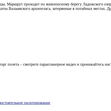
лицы. Маршрут проходит по живописному берегу Ладожского озе
киты Валаамского архипелага, затерянные в потайных местах. Д
осторг полета – смотрите парапланерное видео и проникайтесь на
мостоятельное пилотирование