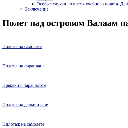
Особые случаи во время учебного полета. Де
Заключение
Полет над островом Валаам на
Полеты на самолете
Полеты на параплане
Прыжки с парашютом
Полеты на дельтаплане
Пилотаж на самолете