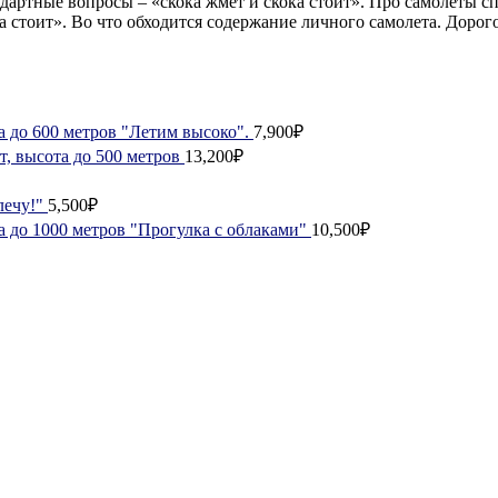
ндартные вопросы – «скока жмет и скока стоит». Про самолеты 
а стоит». Во что обходится содержание личного самолета. Дорог
а до 600 метров "Летим высоко".
7,900₽
, высота до 500 метров
13,200₽
лечу!"
5,500₽
а до 1000 метров "Прогулка с облаками"
10,500₽