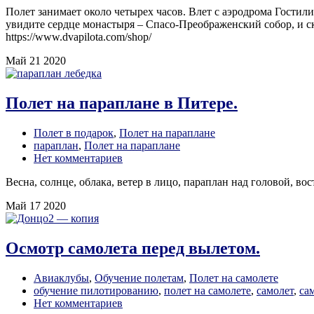
Полет занимает около четырех часов. Влет с аэродрома Гости
увидите сердце монастыря – Спасо-Преображенский собор, и с
https://www.dvapilota.com/shop/
Май
21
2020
Полет на параплане в Питере.
Полет в подарок
,
Полет на параплане
параплан
,
Полет на параплане
Нет комментариев
Весна, солнце, облака, ветер в лицо, параплан над головой, в
Май
17
2020
Осмотр самолета перед вылетом.
Авиаклубы
,
Обучение полетам
,
Полет на самолете
обучение пилотированию
,
полет на самолете
,
самолет
,
са
Нет комментариев