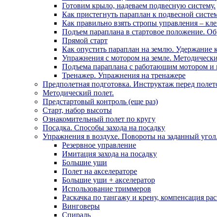
Готовим крыло, надеваем подвесную систему.
Как пристегнуть параплан к подвесной систем
Как правильно взять стропы управления – кл
Подъем параплана в стартовое положение. Об
Прямой старт
Как опустить параплан на землю. Удержание 
Упражнения с мотором на земле. Методически
Подъема параплана с работающим мотором и и
Тренажер. Упражнения на тренажере
Предполетная подготовка. Инструктаж перед полет
Методический полет.
Предстартовый контроль (еще раз)
Старт, набор высоты
Ознакомительный полет по кругу
Посадка. Способы захода на посадку
Упражнения в воздухе. Повороты на заданный угол
Резервное управление
Имитация захода на посадку
Большие уши
Полет на акселераторе
Большие уши + акселератор
Использование триммеров
Раскачка по тангажу и крену, компенсация ра
Винговеры
Спираль