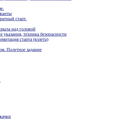
е.
еванты
ратный старт.
крыла над головой
е указания, техника безопасности
митация старта (взлета)
ом. Полетное задание
.
скачки